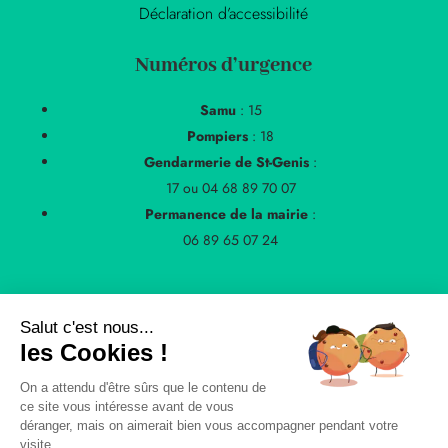
Déclaration d’accessibilité
Numéros d’urgence
Samu
: 15
Pompiers
: 18
Gendarmerie de St-Genis
:
17 ou 04 68 89 70 07
Permanence de la mairie
:
06 89 65 07 24
Salut c'est nous...
les Cookies !
On a attendu d'être sûrs que le contenu de
© 2021 Mairie de Villelongue-Del-Monts
ce site vous intéresse avant de vous
déranger, mais on aimerait bien vous accompagner pendant votre
réalisé par
Hybride Conseil
visite...